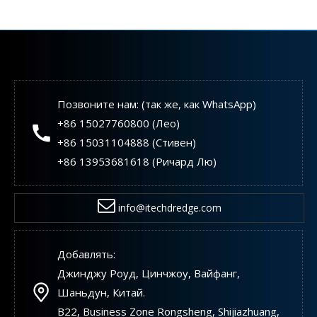
Мировой ландшафт производителей оборудования для фрезерных земснарядов
Выбор производителей оборудования для фрезерных земсн
Позвоните нам: (так же, как WhatsApp)
+86 15027760800 (Лео)
+86 15031104888 (Стивен)
+86 13953681618 (Ричард Лю)
info@itechdredge.com
Добавлять:
Джинджу Роуд, Цинчжоу, Вайфанг,
Шаньдун, Китай.
B22, Business Zone Rongsheng, Shijiazhuang,