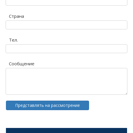
Страна
Тел.
Сообщение
Представлять на рассмотрение
Как работает фрезерный земснаряд? Пошаговое техническое объяснение
Земснаряд с фрезами (CSD) — это гидравлическая земле