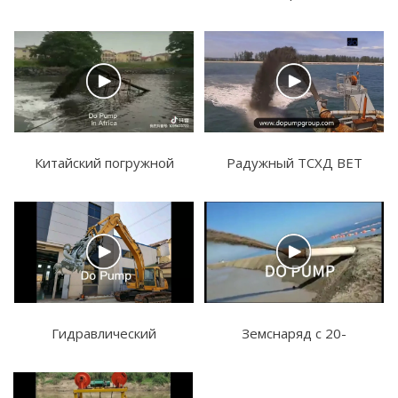
насос используется для
двигателями?
дноуглубительных
работ в Китае
Китайский погружной
Радужный ТСХД ВЕТ
песчаный земснаряд в
312
Африке
Гидравлический
Земснаряд с 20-
песочный экскаватор
дюймовой фрезой