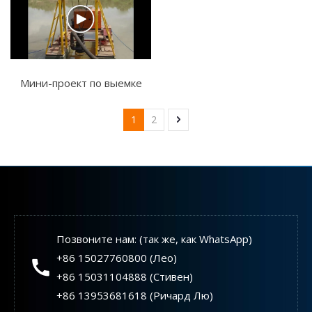
Мини-проект по выемке
песка с погружным
1
2
шламовым насосом
Позвоните нам: (так же, как WhatsApp)
+86 15027760800 (Лео)
+86 15031104888 (Стивен)
+86 13953681618 (Ричард Лю)