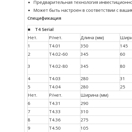
Предварительная технология инвестиционног
Может быть настроен в соответствии с ваши
Спецификация
■
T4 Serial
Нет.
P/нет.
Длина (мм)
Шири
1
T4.01
350
145
2
T4.02-60
345
60
3
T4.02-80
345
80
4
T4.03
280
31
5
T4.04
280
25
Нет.
P/нет.
Ширина (мм)
6
T4.31
290
7
T4.33
310
8
T4.36
275
9
T4.50
105