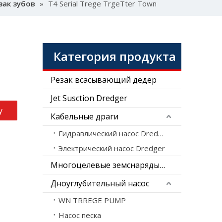
зак зубов
»
T4 Serial Trege TrgeTter Town
Категория продукта
Резак всасывающий дедер
Jet Susction Dredger
у
Кабельные драги
Гидравлический насос Dredger
Электрический насос Dredger
Многоцелевые земснаряды-амфибии
Дноуглубительный насос
WN TRREGE PUMP
Насос песка