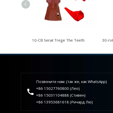
10-CB Serial Trege The Teeth
30-го
Позвоните нам: (так же, как WhatsApp)
+86 15027760800 (Лео)
+86 15031104888 (Стивен)
+86 13953681618 (Ричард Лю)