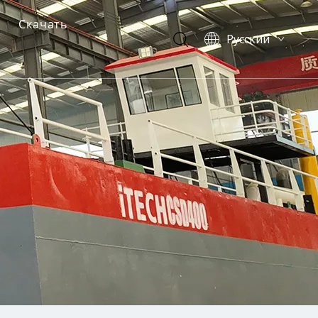
Скачать
Pусский
English
р
иональный драгер
оборудования
ий драгер