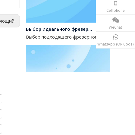
Cell phone
ующий:
Выбор идеального фрезерного земснаряда для производителей пескоуглубительных машин
WeChat
Выбор подходящего фрезерного земснаряда для 
WhatsApp (QR Code)
Мировой ландшафт производителей оборудования для фрезерных земснарядов