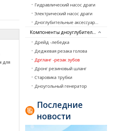
Гидравлический насос драги
Электрический насос драги
Дноглубительные аксессуары для насоса
Компоненты дноуглубительного оборудования
Дрейд -лебедка
Деджевая резака голова
я
Дргланг -резак зубов
м для
Дронг резиновый шланг
Как работает фрезерный земснаряд? Пошаговое техническое объяснение
Старовика трубки
Земснаряд с фрезами (CSD) — это гидравлическ
Дноугольный генератор
Последние
новости