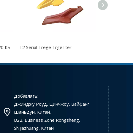
20 КБ
T2 Serial Trege TrgeTter
T6 -серийные
Как правильно выбрать фрезерный земснаряд для вашего проекта
Выбор подходящего фрезерного земснаряда (CSD
Добавлять:
Джинджу Роуд, Цинчжоу, Вайфанг,
Шаньдун, Китай.
B22, Business Zone Rongsheng,
Shijiazhuang, Китай