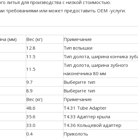
о литья для производства с низкой стоимостью.
ми требованиями или может предоставить OEM -услуги.
на (мм)
Вес (кг)
Примечание
12.8
Тип вспышки
11.5
Тип долота, ширина кончика зуб
Тип долота, ширина зубного
11.5
наконечника 80 мм
9.7
Выберите тип
8.9
Выберите тип
Вес (кг)
Примечание
48.6
T4.31 Tube Adapter
35.6
T4.33 Адаптер крыла
33.0
T4.36 Кольцевой адаптер
0.4
Приколоть