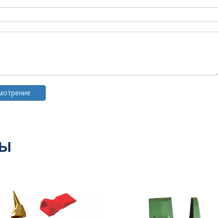
смотрение
ты