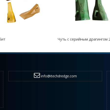
бит
Чуть с серийным драгингом 
info@itechdredge.com