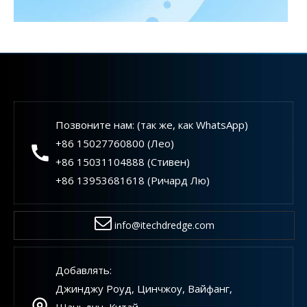
Позвоните нам: (так же, как WhatsApp)
+86 15027760800 (Лео)
+86 15031104888 (Стивен)
+86 13953681618 (Ричард Лю)
info@itechdredge.com
Мировой ландшафт производителей оборудования для фрезерных земснарядов
Выбор производителей оборудования для фрезерных земсн
Добавлять:
Джинджу Роуд, Цинчжоу, Вайфанг,
Шаньдун, Китай.