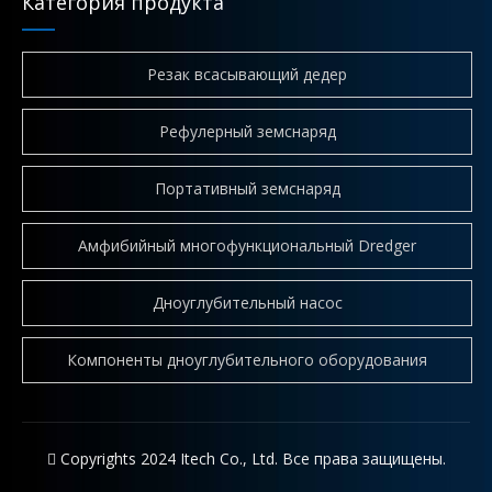
Категория продукта
Резак всасывающий дедер
Рефулерный земснаряд
Портативный земснаряд
Амфибийный многофункциональный Dredger
Дноуглубительный насос
Компоненты дноуглубительного оборудования
 Copyrights 2024 Itech Co., Ltd. Все права защищены.
Как работает фрезерный земснаряд? Пошаговое техническое объяснение
Земснаряд с фрезами (CSD) — это гидравлическая земле