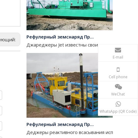
Рефулерный земснаряд Производители
Джареджеры Jet известны своими экологически 
ующий:
E-mail
Cell phone
WeChat
WhatsApp (QR Code)
Рефулерный земснаряд Производители Китай
Деджеры реактивного всасывания используются д