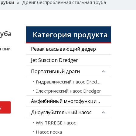
трубки
»
Дрейг беспроблемная стальная труба
руба
Категория продукта
нзии.
Резак всасывающий дедер
Jet Susction Dredger
Портативный драги
Гидравлический насос Dredger
Электрический насос Dredger
Амфибийный многофункциональный Dredger
у
Дноуглубительный насос
WN TRREGE насос
Насос песка