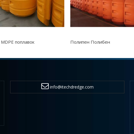
 MDPE поплавок
Полипен Полибен
info@itechdredge.com