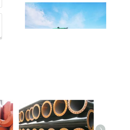
Рефулерный земснаряд JSD200 поставщики
Jet Busion Dredger JSD200 является мощным и 