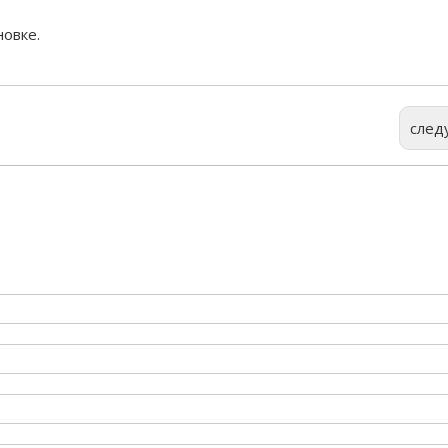
новке.
след