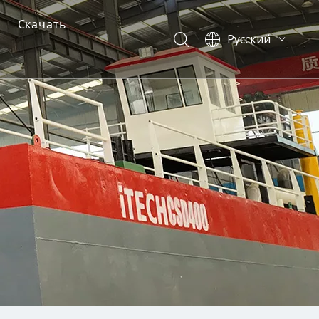
Скачать
Pусский
English
иональный драгер
борудования
й драгер