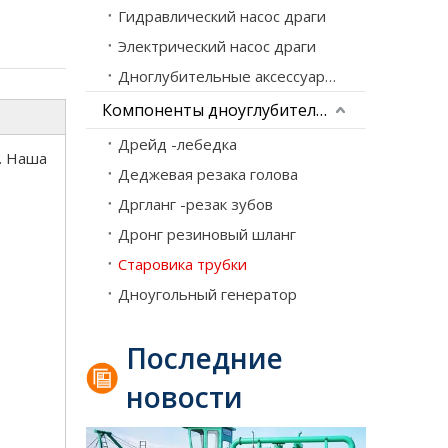
Гидравлический насос драги
Электрический насос драги
Дноглубительные аксессуары для насоса
Компоненты дноуглубительного оборудования
Дрейд -лебедка
и. Наша
Деджевая резака голова
Дргланг -резак зубов
о
Дронг резиновый шланг
Рефулерный земснаряд
Старовика трубки
Ведущие производители реактивных всасывающих
Дноугольный генератор
Последние
новости