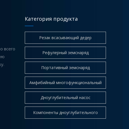
Категория продукта
Резак всасывающий дедер
о всего
Рефулерный земснаряд
Рефулерный земснаряд
ую
Ведущие производители реактивных всасывающих
у.
Портативный земснаряд
Амфибийный многофункциональный
Dredger
Дноуглубительный насос
Компоненты дноуглубительного
оборудования