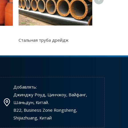
Рефулерный земснаряд JSD250
Jet Susch Dredger JSD250 - это тип оборудовани
Стальная труба дрейдж
Спиральная ст
Добавлять:
Джинджу Роуд, Цинчжоу, Вайфанг,
Рефулерный земснаряд China
Шаньдун, Китай.
Китайские струйные всасывающие деджеры спро
B22, Business Zone Rongsheng,
Shijiazhuang, Китай