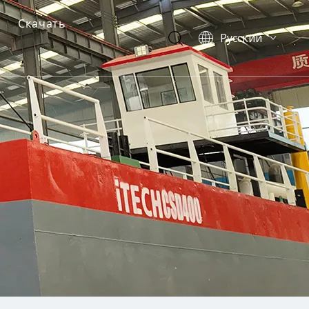
Скачать
Pусский
English
р
иональный драгер
оборудования
ий драгер