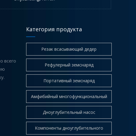
Категория продукта
Резак всасывающий дедер
о всего
Рефулерный земснаряд
ую
Как правильно выбрать фрезерный земснаряд для вашего проекта
у.
Портативный земснаряд
Выбор подходящего фрезерного земснаряда (CSD
Амфибийный многофункциональный
Dredger
Дноуглубительный насос
Компоненты дноуглубительного