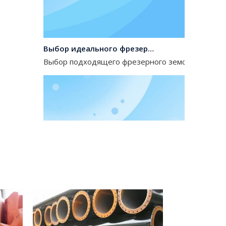
Выбор идеального фрезерного земснаряда для производителей пескоуглубительных машин
Выбор подходящего фрезерного земснаряда для 
Мировой ландшафт производителей оборудования для фрезерных земснарядов