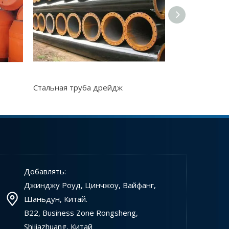
Выбор производителей оборудования для фрезер
Стальная труба дрейдж
Добавлять:
Будущее технологии кабельных экскаваторов в современной дноуглубительной отрасли
Кабельные земснаряды широко используются при
Джинджу Роуд, Цинчжоу, Вайфанг,
Шаньдун, Китай.
B22, Business Zone Rongsheng,
Shijiazhuang, Китай