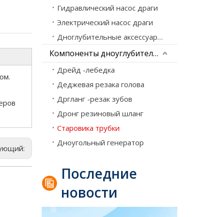
Гидравлический насос драги
Электрический насос драги
Дноглубительные аксессуары для насоса
Компоненты дноуглубительного оборудования
Дрейд -лебедка
ом.
Деджевая резака голова
Дргланг -резак зубов
еров
Дронг резиновый шланг
Как работает фрезерный земснаряд? Пошаговое техническое объяснение
Старовика трубки
Земснаряд с фрезами (CSD) — это гидравлическ
Дноугольный генератор
ующий:
Последние
новости