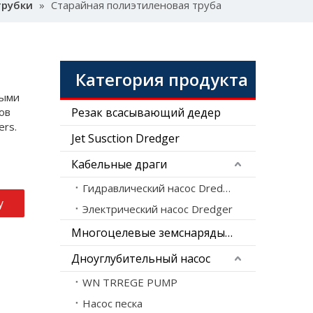
трубки
»
Старайная полиэтиленовая труба
Категория продукта
выми
ов
Резак всасывающий дедер
ers.
Jet Susction Dredger
Кабельные драги
Гидравлический насос Dredger
у
Электрический насос Dredger
Многоцелевые земснаряды-амфибии
Дноуглубительный насос
WN TRREGE PUMP
Насос песка