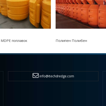
 MDPE поплавок
Полипен Полибен
info@itechdredge.com