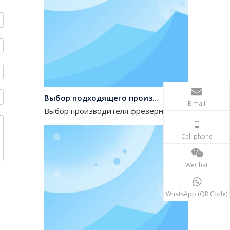
Выбор подходящего производителя земснаряда для вашего проекта
Выбор производителя фрезерного земснаряда — э
E-mail
Cell phone
WeChat
WhatsApp (QR Code)