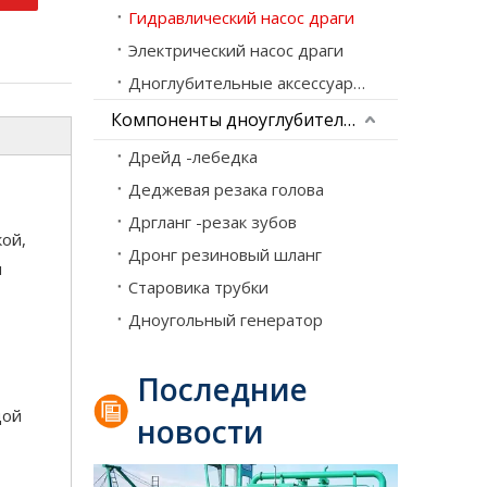
Гидравлический насос драги
Электрический насос драги
Дноглубительные аксессуары для насоса
Компоненты дноуглубительного оборудования
Дрейд -лебедка
Деджевая резака голова
Дргланг -резак зубов
ой,
Дронг резиновый шланг
ы
Рефулерный земснаряд
Старовика трубки
Ведущие производители реактивных всасывающих
Дноугольный генератор
Последние
дой
новости