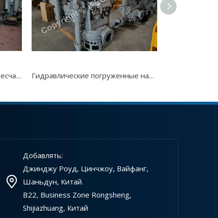
Рефулерный земснаряд Производители
Джареджеры Jet известны своими экологически 
Гидравлический погружный песчаный насос
Гидравлические погруженные насосы драги
Гидравлическ
Рефулерный земснаряд Производители Китай
Деджеры реактивного всасывания используются д
Добавлять:
Джинджу Роуд, Цинчжоу, Вайфанг,
Шаньдун, Китай.
B22, Business Zone Rongsheng,
Shijiazhuang, Китай