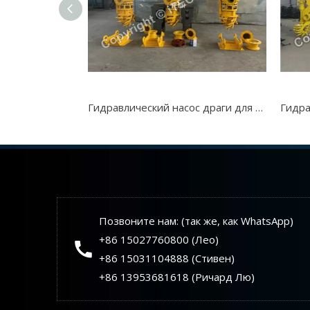
Гидравлический насос драги для экскаваторов гусеницы
Позвоните нам: (так же, как WhatsApp)
+86 15027760800 (Лео)
+86 15031104888 (Стивен)
+86 13953681618 (Ричард Лю)