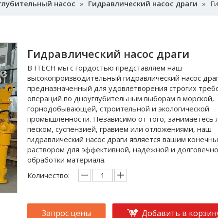
глубительный насос
»
Гидравлический насос драги
»
Ги
Гидравлический насос драги
В ITECH мы с гордостью представляем наш
высокопроизводительный гидравлический насос драг
предназначенный для удовлетворения строгих треб
операций по дноуглубительным выборам в морской,
горнодобывающей, строительной и экологической
промышленности. Независимо от того, занимаетесь 
песком, суспензией, гравием или отложениями, наш
гидравлический насос драги является вашим конечн
раствором для эффективной, надежной и долговечн
обработки материала.
Количество:
Запрос цены
Добавить в корзин