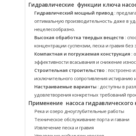
Гидравлические
функции ключа насос
Гидравлический мощный привод
: предла
оптимальную производительность даже в уд
нецелесообразно.
Высокая обработка твердых веществ
: сп
концентрации суспензии, песка и гравия без 
Компактная и погружаемая конструкция
:
эффективности всасывания и снижение износ
Строительная строительство
: построено 
исключительного сопротивления истиранию и
Настраиваемые варианты
: доступны в ра
удовлетворения конкретных требований прое
Применение
насоса гидравлического 
Река и озеро дноуглубительные работы
Техническое обслуживание порта и гавани
Извлечение песка и гравия
Управление майнингом хвостов