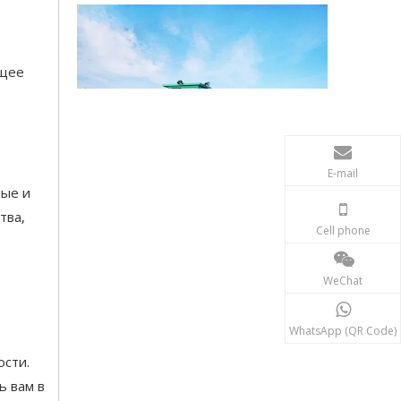
ющее
E-mail
Рефулерный земснаряд JSD200 поставщики
ные и
Jet Busion Dredger JSD200 является мощным и 
тва,
Cell phone
WeChat
WhatsApp (QR Code)
ости.
ь вам в