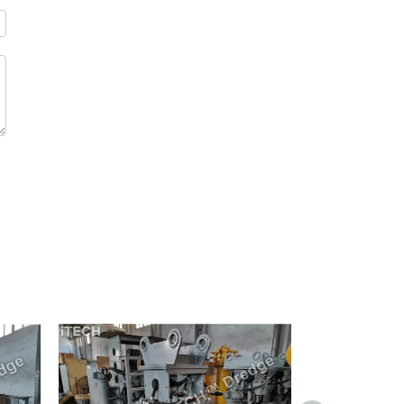
Рефулерный земснаряд
Ведущие производители реактивных всасывающих