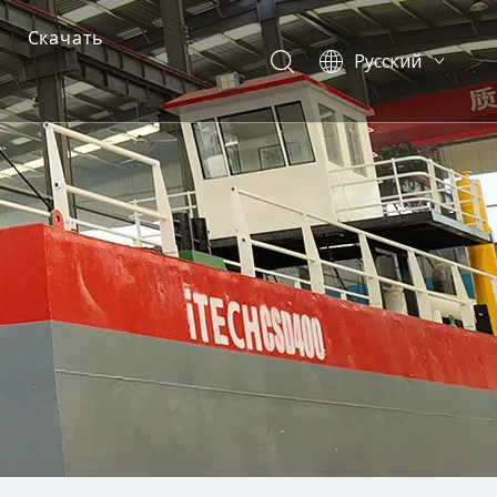
Скачать
Pусский
English
иональный драгер
борудования
й драгер