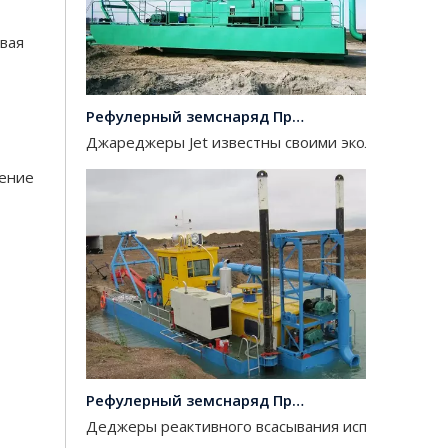
вая
Рефулерный земснаряд Производители
Джареджеры Jet известны своими экологически 
шение
Рефулерный земснаряд Производители Китай
Деджеры реактивного всасывания используются д