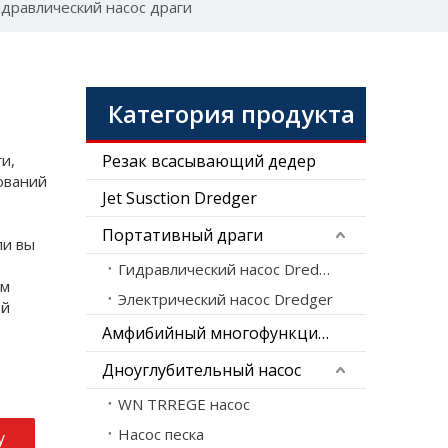
дравлический насос драги
Категория продукта
и,
Резак всасывающий дедер
ований
Jet Susction Dredger
Портативный драги
ли вы
Гидравлический насос Dredger
ым
Электрический насос Dredger
ой
Амфибийный многофункциональный Dredger
Дноуглубительный насос
WN TRREGE насос
Насос песка
у