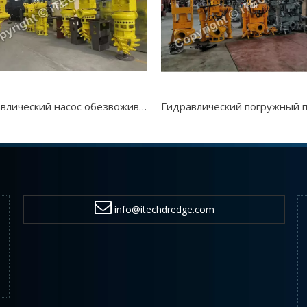
Гидравлический насос обезвоживающего осадка
info@itechdredge.com