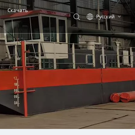
Скачать
Pусский
English
иональный драгер
борудования
й драгер