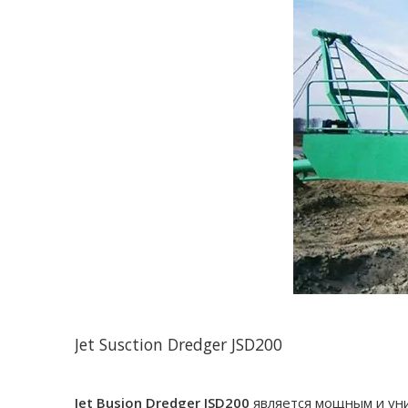
Jet Susction Dredger JSD200
Jet Busion Dredger JSD200
является мощным и ун