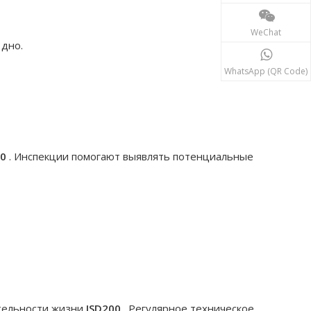
WeChat
 дно.
WhatsApp (QR Code)
00
. Инспекции помогают выявлять потенциальные
тельности жизни
JSD200
. Регулярное техническое