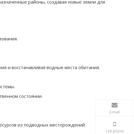
назначенные районы, создавая новые земли для
зования.
ия и восстанавливая водные места обитания.
истемы.
твенном состоянии.
E-mail
ресурсов из подводных месторождений.
Cell phone