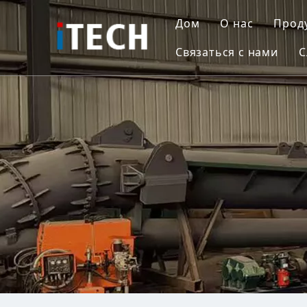
Дом
О нас
Прод
Связаться с нами
С
Р
Р
П
А
Дн
Ко