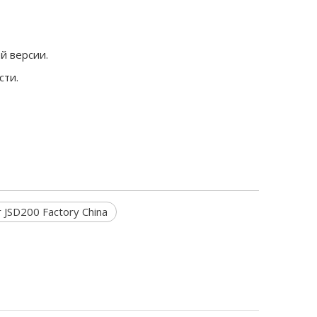
й версии.
сти.
r JSD200 Factory China