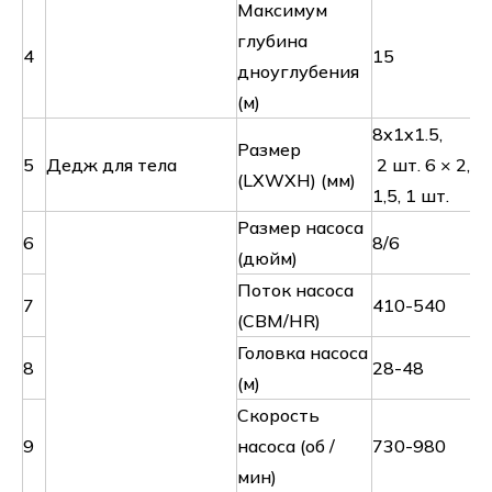
Максимум
глубина
4
15
дноуглубения
(м)
8x1x1.5,
Размер
5
Дедж для тела
2 шт. 6 × 2,25
(LXWXH) (мм)
1,5, 1 шт.
Размер насоса
6
8/6
(дюйм)
Поток насоса
7
410-540
(CBM/HR)
Головка насоса
8
28-48
(м)
Скорость
9
насоса (об /
730-980
мин)